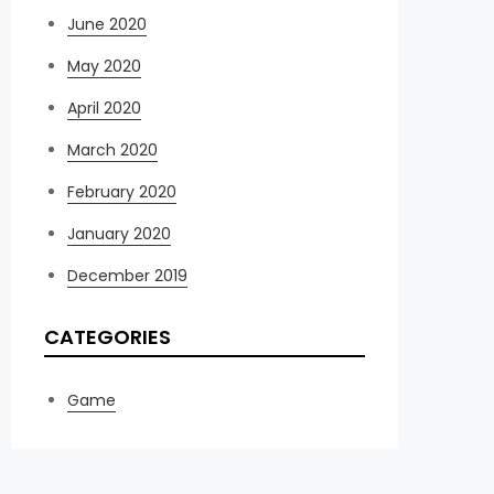
June 2020
May 2020
April 2020
March 2020
February 2020
January 2020
December 2019
CATEGORIES
Game