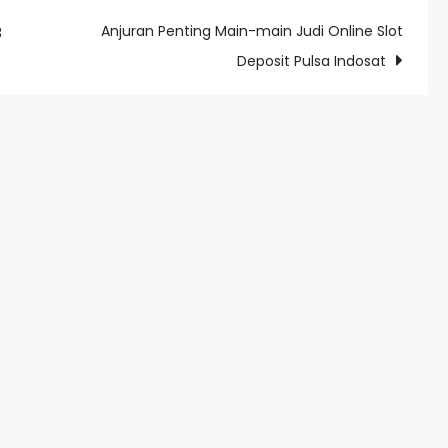
Anjuran Penting Main-main Judi Online Slot
3
Deposit Pulsa Indosat