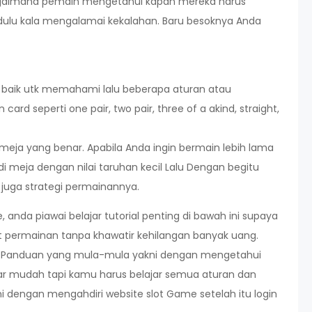
 bagaimana pemain mengetahui kapan mereka harus
dulu kala mengalamai kekalahan. Baru besoknya Anda
baik utk memahami lalu beberapa aturan atau
d seperti one pair, two pair, three of a akind, straight,
 meja yang benar. Apabila Anda ingin bermain lebih lama
di meja dengan nilai taruhan kecil Lalu Dengan begitu
 juga strategi permainannya.
e, anda piawai belajar tutorial penting di bawah ini supaya
t permainan tanpa khawatir kehilangan banyak uang.
d. Panduan yang mula-mula yakni dengan mengetahui
r mudah tapi kamu harus belajar semua aturan dan
 dengan mengahdiri website slot Game setelah itu login